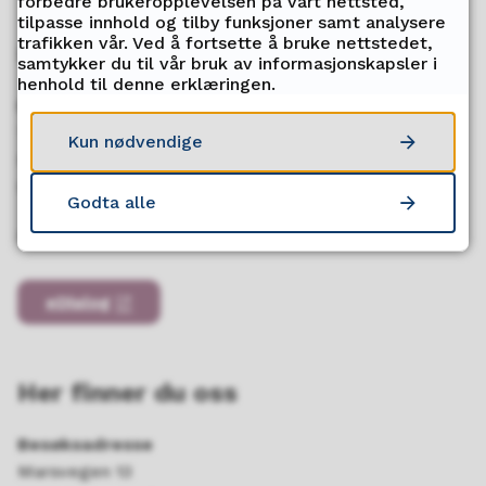
forbedre brukeropplevelsen på vårt nettsted,
tilpasse innhold og tilby funksjoner samt analysere
trafikken vår. Ved å fortsette å bruke nettstedet,
Kontakt oss
samtykker du til vår bruk av informasjonskapsler i
henhold til denne erklæringen.
Postadresse
Tromsdalen videregående skole
Kun nødvendige
Marsvegen 13
9024 Tomasjord
Godta alle
E-post:
tromsdalen.vgs@tromsfylke.no
eDialog
Her finner du oss
Besøksadresse
Marsvegen 13