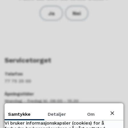
Ja
Nei
Servicetorget
Telefon
77 75 25 00
Åpningstider
Mandag - fredag kl. 08.00 - 15.30
Samtykke
Detaljer
Om
Send oss faktura
Vi bruker informasjonskapsler (cookies) for å