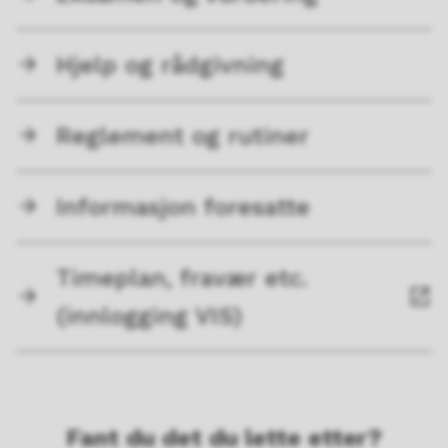
Hjelp og rådgivning
Reglement og rutiner
Informasjon foresatte
Timeplan, fravær etc.
(innlogging VIS)
Fant du det du lette etter?