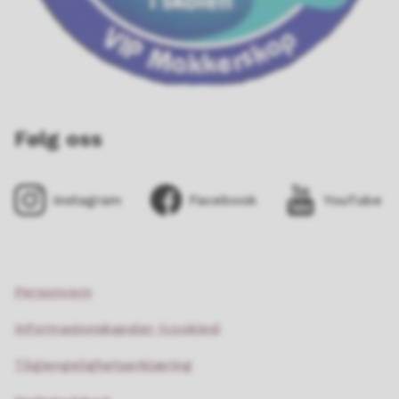
Følg oss
Instagram
Facebook
YouTube
Personvern
Informasjonskapsler (cookies)
Tilgjengelighetserklæring