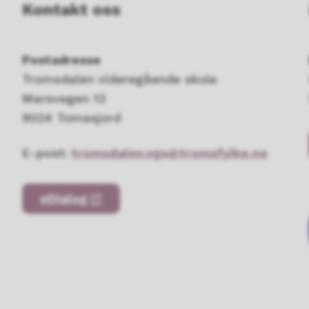
Kontakt oss
Postadresse
Tromsdalen videregående skole
Marsvegen 13
9024 Tomasjord
E-post:
tromsdalen.vgs@tromsfylke.no
eDialog