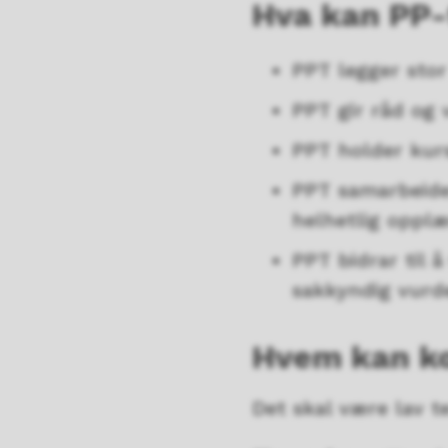
Hva kan PP-
PPT legger stor
PPT gir råd og 
PPT holder kurs
PPT samarbeider
helhetlig opplæ
PPT bidrar til 
sakkyndig vurd
Hvem kan k
Det skal være lav t