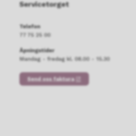
Servicetorget
Telefon
77 75 25 00
Åpningstider
Mandag - fredag kl. 08.00 - 15.30
Send oss faktura