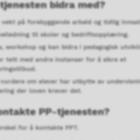
tjenesten bidra med?
 vekt på forebyggende arbeid og tidlig inns
veiledning til skoler og bedriftsopplæring.
, workshop og kan bidra i pedagogisk utvikl
 tett med andre instanser for å sikre et
ringstilbud.
å vurdere om elever har utbytte av undervisn
ering der loven krever det.
ontakte PP-tjenesten?
erskel for å kontakte PPT.