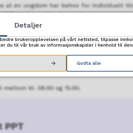
s at en ungdom har behov for individuelt til
il PPTvgo for sakkyndig vurdering. Henvisning
t i forkant.
Detaljer
gsskjema her.
(PDF, 245 kB)
rbedre brukeropplevelsen på vårt nettsted, tilpasse innho
er du til vår bruk av informasjonskapsler i henhold til de
 kontakt med PPT
Godta alle
 606
t mellom kl. 08.00 og 15.00.
t PPT