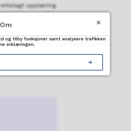
rettelagt opplæring
 skal skje i samråd
Om
ld og tilby funksjoner samt analysere trafikken
nne erklæringen.