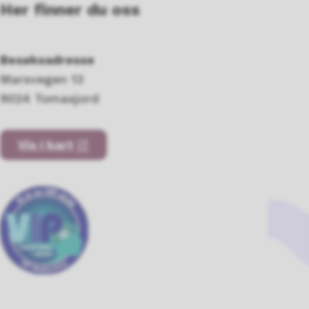
Her finner du oss
Besøksadresse
Marsvegen 13
9024 Tomasjord
Vis i kart