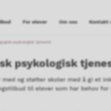
ilbud
For elever
Om oss
Kontakt 
gogisk-psykologisk tjeneste
sk psykologisk tjene
 med og støtter skoler med å gi et in
ngstilbud til elever som har behov for 