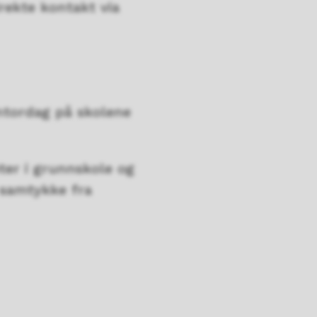
irekte kontakt via
ntordag på skolene
ter i grunnskole og
 samtykke fra