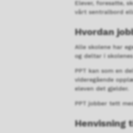
Elever, foresatte, s
vårt sentralbord e
Hvordan jo
Alle skolene har e
og deltar i skolene
PPT kan som en del 
videregående opplæ
eleven det gjelder.
PPT jobber tett me
Henvisning 