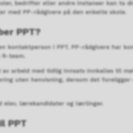
koler, bedrifter eller andre instanser kan ta d
ller med PP-rådgivere på den enkelte skole.
bber PPT?
gen kontaktperson i PPT. PP-rådgivere har ko
s R-team.
av arbeid med tidlig innsats innkalles til mø
ring uten henvisning, dersom det foreligger
d elev, lærekandidater og lærlinger.
til PPT