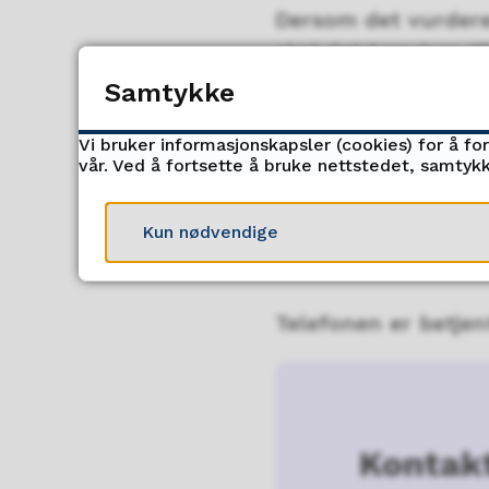
Dersom det vurdere
skal det henvises t
med PPT. Ta kontak
Samtykke
Last ned henvisnin
Vi bruker informasjonskapsler (cookies) for å fo
vår. Ved å fortsette å bruke nettstedet, samtykk
Slik tar du
Kun nødvendige
Sentralbord
908 57
Telefonen er betjen
Kontak