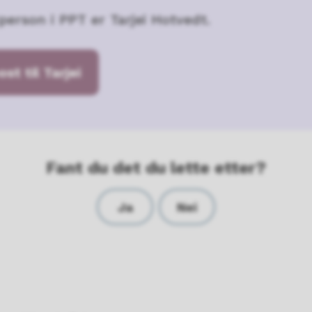
person i PPT er Tarjei Hotvedt.
st til Tarjei
Fant du det du lette etter?
Ja
Nei