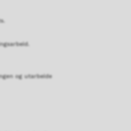
ats.
ingsarbeid.
ingen og utarbeide