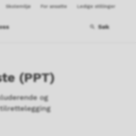
Skolemiljø
For ansatte
Ledige stillinger
oss
Søk
ste (PPT)
kluderende og
tilrettelegging