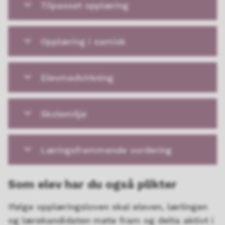
Tilpasset opplæring
Opplæring i samisk
Elevmedvirkning
Skolemiljø
Læringsfremmende vurdering
Som elev har du også plikter
Ifølge opplæringsloven skal eleven, lærlingen
og lærekandidaten møte fram og delta aktivt i