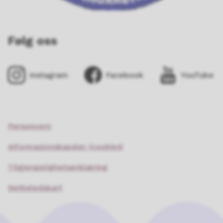
Følg oss
Instagram
Facebook
YouTube
Personvern
Informasjonskapsler (cookies)
Tilgjengelighetserklæring
Nettstedskart