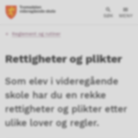
SØK
MENY
Du
Reglement og rutiner
er
her:
Rettigheter og plikter
Som elev i videregående
skole har du en rekke
rettigheter og plikter etter
ulike lover og regler.