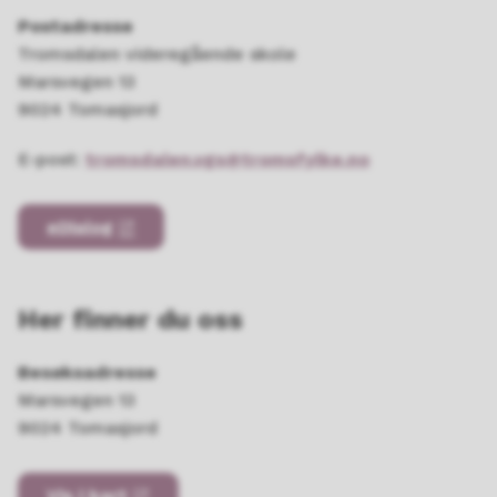
Postadresse
Tromsdalen videregående skole
Marsvegen 13
9024 Tomasjord
E-post:
tromsdalen.vgs@tromsfylke.no
eDialog
Her finner du oss
Besøksadresse
Marsvegen 13
9024 Tomasjord
Vis i kart