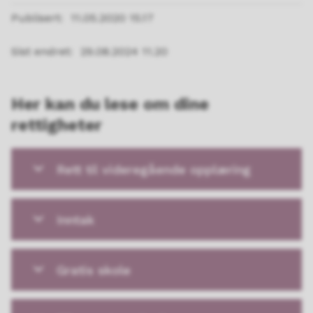
Publisert
11.05.2020 15.17
Sist endret
29.08.2024 11.20
Her kan du lese om dine
rettigheter
Rett til videregående opplæring
Inntak
Gratis skole