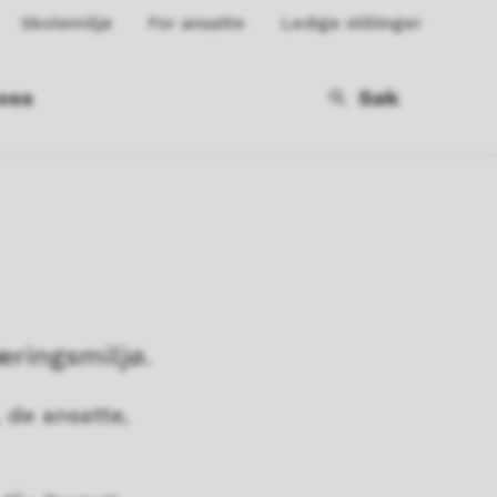
Skolemiljø
For ansatte
Ledige stillinger
oss
Søk
æringsmiljø.
 de ansatte,