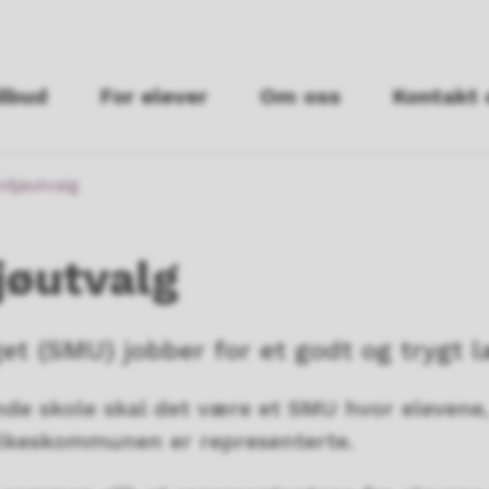
ilbud
For elever
Om oss
Kontakt 
iljøutvalg
jøutvalg
et (SMU) jobber for et godt og trygt l
de skole skal det være et SMU hvor elevene,
ylkeskommunen er representerte.