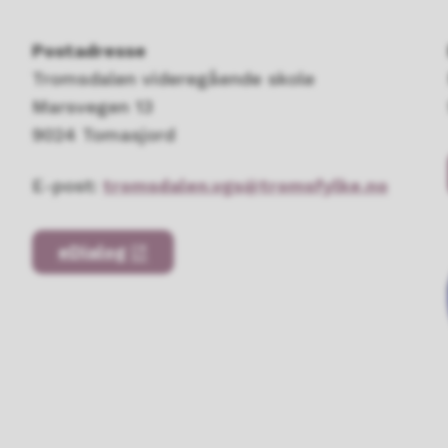
Postadresse
Tromsdalen videregående skole
Marsvegen 13
9024 Tomasjord
E-post:
tromsdalen.vgs@tromsfylke.no
eDialog