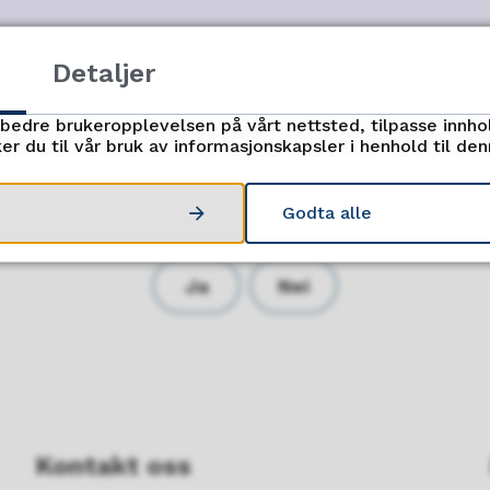
Detaljer
rbedre brukeropplevelsen på vårt nettsted, tilpasse innho
er du til vår bruk av informasjonskapsler i henhold til de
Godta alle
Fant du det du lette etter?
Ja
Nei
Kontakt oss