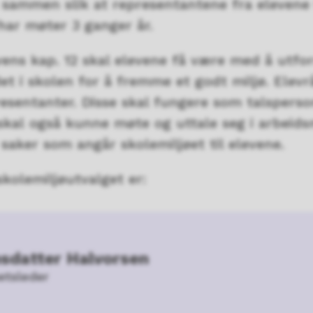
sammen slik at representantene fra elevene f
har møter 3 ganger år.
ens kap. 12 skal elevene få være med å utfor
et i skolen for å fremme et godt miljø. Elev
esentanter. Disse skal fungere som talsperson
skal også kunne møte og uttale seg i arbeids
saker som angår sko­lemiljøet til elevene.
kolemiljøutvalget er:
nsdatter Halvorsen
etsleder