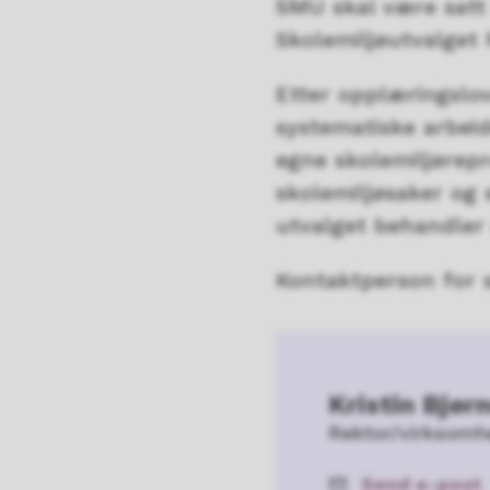
SMU skal være satt 
Skolemiljøutvalget 
Etter opplæringslov
systematiske arbeid
egne skolemiljørepr
skolemiljøsaker og 
utvalget behandler 
Kontaktperson for s
Kristin Bjør
Rektor/virksomh
Send e-post