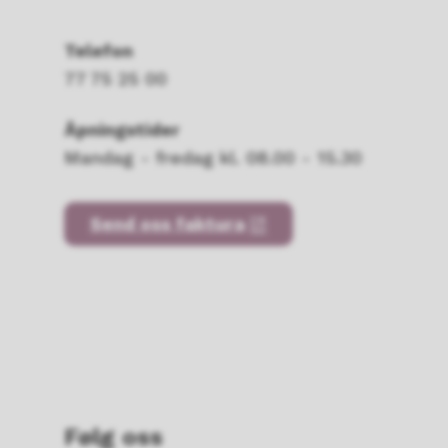
Telefon
77 75 25 00
Åpningstider
Mandag - fredag kl. 08.00 - 15.30
Send oss faktura
Følg oss