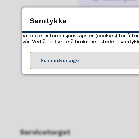
E-
post
77 75 25 12
Telefon
Samtykke
97 53 59 79
Mobil
Vi bruker informasjonskapsler (cookies) for å fo
vår. Ved å fortsette å bruke nettstedet, samtykk
Kun nødvendige
Servicetorget