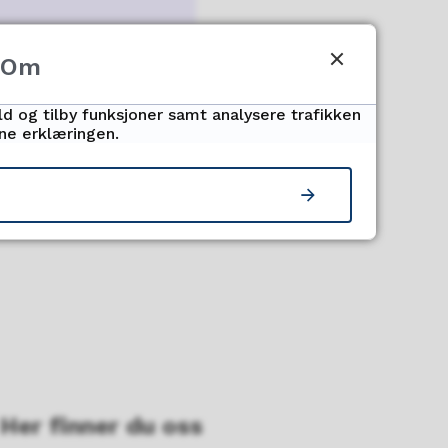
Om
ld og tilby funksjoner samt analysere trafikken
nne erklæringen.
Her finner du oss