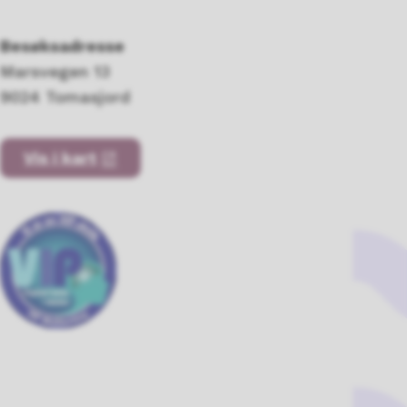
Besøksadresse
Marsvegen 13
9024 Tomasjord
Vis i kart