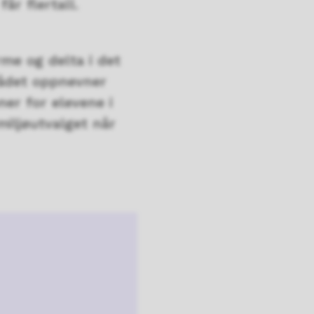
år flertall.
me og delta i det
rådet oppnevner
er for elevene i
miljøutvalget når